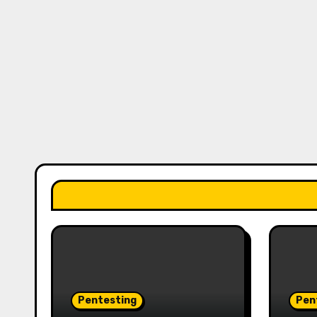
Pentesting
Pen