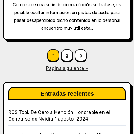
Como si de una serie de ciencia ficción se tratase, es
posible ocultar información en pistas de audio para
pasar desapercibido dicho contenido en lo personal
encuentro muy útil esta…
Paginación
1
2
de
Página siguiente »
entradas
Entradas recientes
RGS Tool: De Cero a Mención Honorable en el
Concurso de Nvidia
1 agosto, 2024