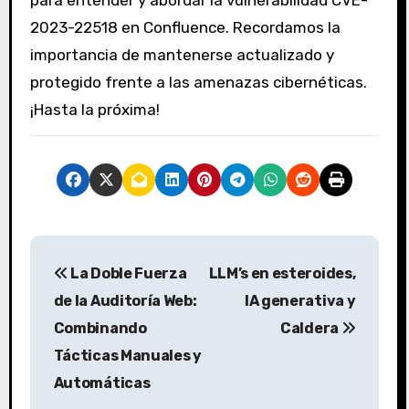
para entender y abordar la vulnerabilidad CVE-
2023-22518 en Confluence. Recordamos la
importancia de mantenerse actualizado y
protegido frente a las amenazas cibernéticas.
¡Hasta la próxima!
N
La Doble Fuerza
LLM’s en esteroides,
a
de la Auditoría Web:
IA generativa y
v
Combinando
Caldera
Tácticas Manuales y
e
Automáticas
g