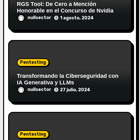
RGS Tool: De Cero a Mención
a
Honorable en el Concurso de Nvidia
nullsector
1 agosto, 2024
d
a
s
Pentesting
Transformando la Ciberseguridad con
IA Generativa y LLMs
nullsector
27 julio, 2024
Pentesting