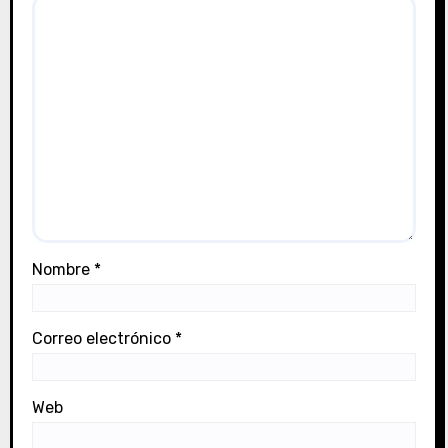
d
a
s
Nombre
*
Correo electrónico
*
Web