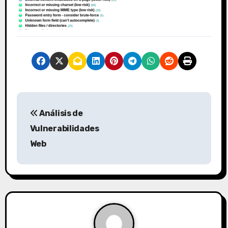
N
Análisis de
a
Vulnerabilidades
v
Web
e
g
a
c