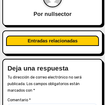
i
Por
nullsector
ó
n
d
Entradas relacionadas
e
e
n
Deja una respuesta
t
Tu dirección de correo electrónico no será
publicada.
Los campos obligatorios están
r
marcados con
*
a
Comentario
*