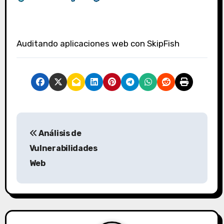
Auditando aplicaciones web con SkipFish
N
Análisis de
a
Vulnerabilidades
v
Web
e
g