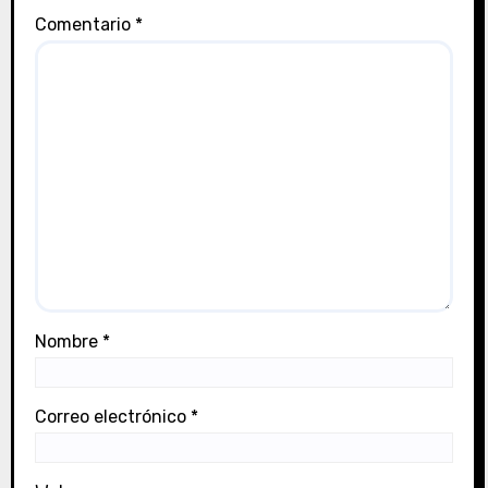
a
Comentario
*
d
a
s
Nombre
*
Correo electrónico
*