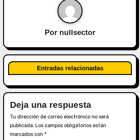
a
c
i
Por
nullsector
ó
n
d
Entradas relacionadas
e
e
n
Deja una respuesta
t
Tu dirección de correo electrónico no será
publicada.
Los campos obligatorios están
r
marcados con
*