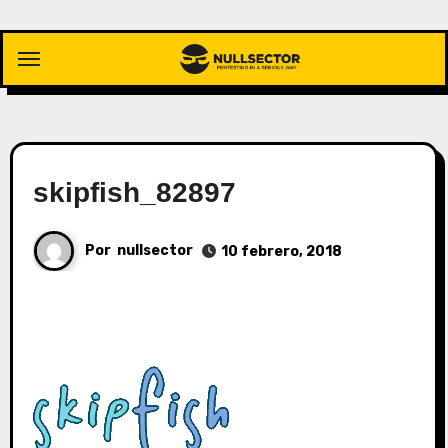
Saltar
al
contenido
skipfish_82897
Por
nullsector
10 febrero, 2018