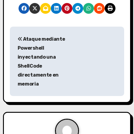
N
Ataque mediante
a
Powershell
v
inyectando una
ShellCode
e
directamente en
g
memoria
a
c
i
ó