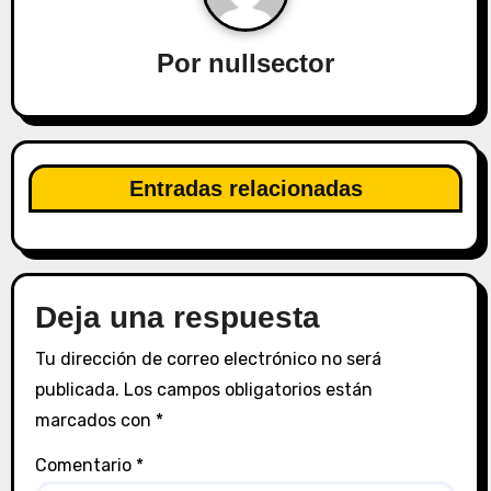
n
Por
nullsector
d
e
e
Entradas relacionadas
n
t
r
Deja una respuesta
a
Tu dirección de correo electrónico no será
d
publicada.
Los campos obligatorios están
marcados con
*
a
Comentario
*
s