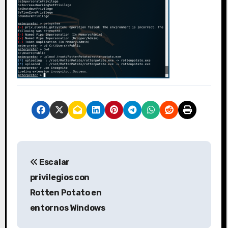
N
Escalar
a
privilegios con
v
Rotten Potato en
entornos Windows
e