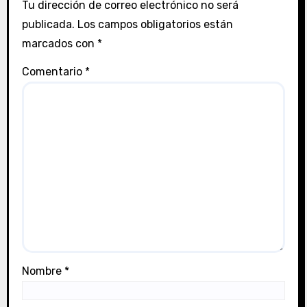
r
Tu dirección de correo electrónico no será
publicada.
Los campos obligatorios están
a
marcados con
*
d
Comentario
*
a
s
Nombre
*