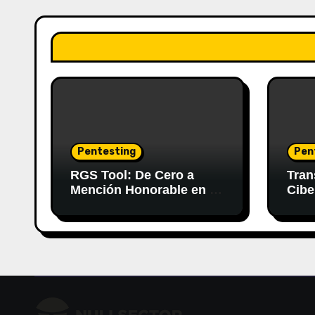
Pentesting
Pen
RGS Tool: De Cero a
Tran
Mención Honorable en el
Cibe
Concurso de Nvidia
Gene