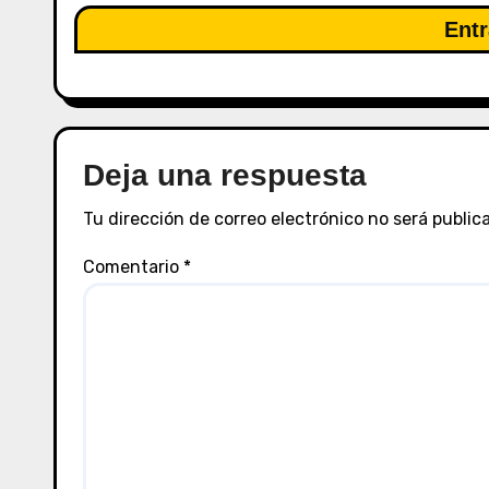
d
Entr
e
e
n
Deja una respuesta
t
Tu dirección de correo electrónico no será public
r
Comentario
*
a
d
a
s