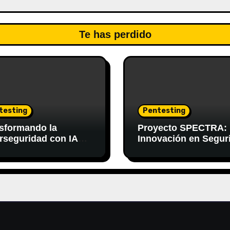
Te has perdido
testing
Pentesting
sformando la
Proyecto SPECTRA:
rseguridad con IA
Innovación en Segur
rativa y LLMs
Informática con IA
Generativa