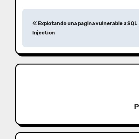
N
Explotando una pagina vulnerable a SQL
a
Injection
v
e
g
a
c
i
P
ó
n