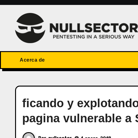
Saltar
al
contenido
Acerca de
ficando y explotand
pagina vulnerable a