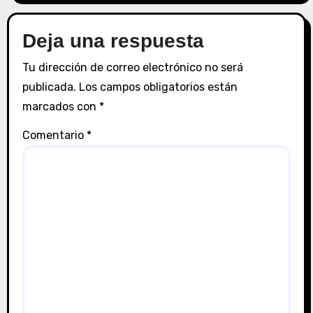
e
n
Deja una respuesta
t
Tu dirección de correo electrónico no será
publicada.
Los campos obligatorios están
r
marcados con
*
a
Comentario
*
d
a
s