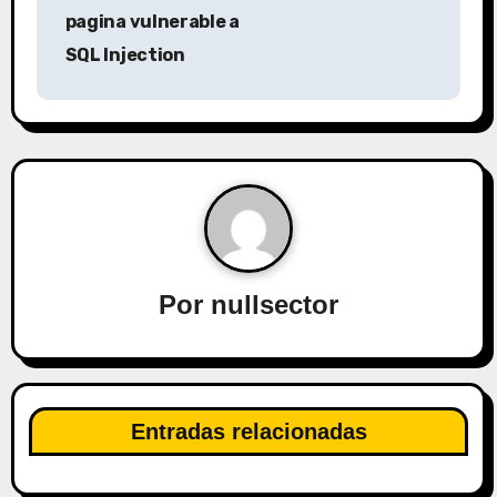
a
pagina vulnerable a
v
SQL Injection
e
g
a
c
i
Por
nullsector
ó
n
d
Entradas relacionadas
e