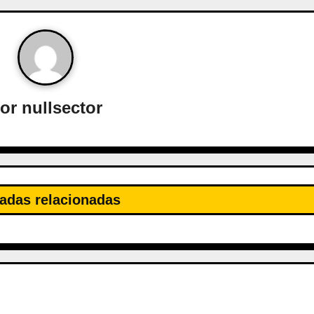
or
nullsector
adas relacionadas