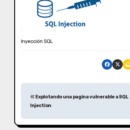
Inyección SQL
N
Explotando una pagina vulnerable a SQL
a
Injection
v
e