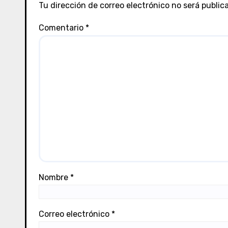
Tu dirección de correo electrónico no será public
r
Comentario
*
a
d
a
s
Nombre
*
Correo electrónico
*