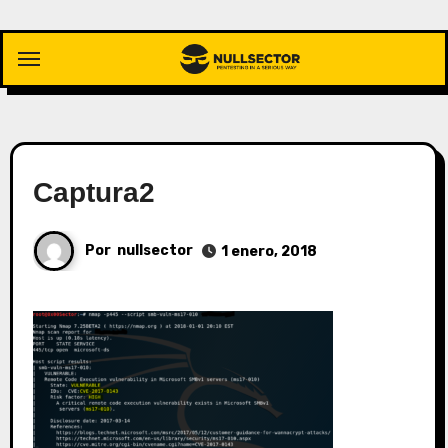
Saltar
al
contenido
Captura2
Por
nullsector
1 enero, 2018