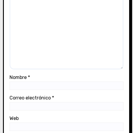
a
s
Nombre
*
Correo electrónico
*
Web