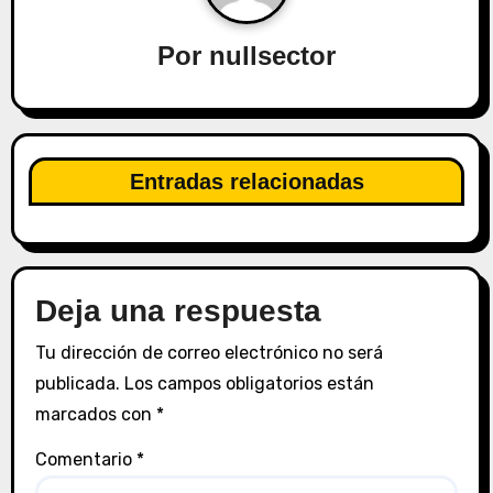
i
ó
Por
nullsector
n
d
e
Entradas relacionadas
e
n
Deja una respuesta
t
r
Tu dirección de correo electrónico no será
publicada.
Los campos obligatorios están
a
marcados con
*
d
Comentario
*