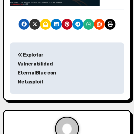
N
Explotar
a
Vulnerabilidad
v
EternalBlue con
Metasploit
e
g
a
c