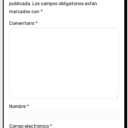
publicada.
Los campos obligatorios están
a
marcados con
*
d
Comentario
*
a
s
Nombre
*
Correo electrónico
*