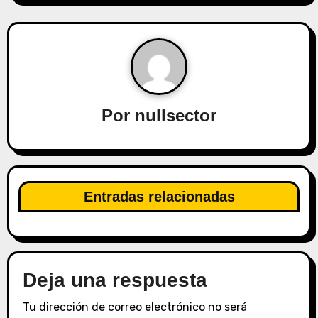
a
c
i
ó
Por
nullsector
n
d
e
Entradas relacionadas
e
n
Deja una respuesta
t
r
Tu dirección de correo electrónico no será