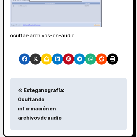
ocultar-archivos-en-audio
N
Esteganografía:
a
Ocultando
v
información en
archivos de audio
e
g