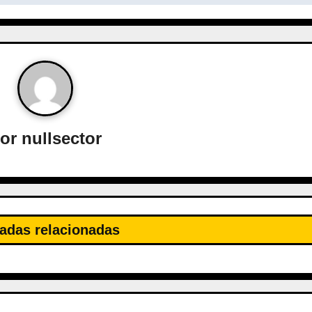
or
nullsector
adas relacionadas