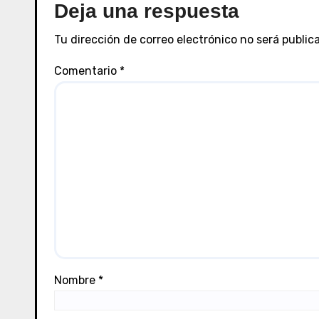
n
Deja una respuesta
t
Tu dirección de correo electrónico no será public
r
Comentario
*
a
d
a
s
Nombre
*