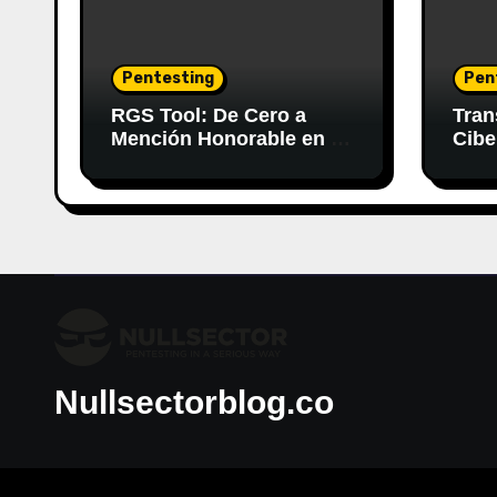
Pentesting
Pen
RGS Tool: De Cero a
Tran
Mención Honorable en el
Cibe
Concurso de Nvidia
Gene
Nullsectorblog.co