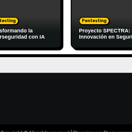
testing
Pentesting
sformando la
Proyecto SPECTRA:
rseguridad con IA
Innovación en Segur
rativa y LLMs
Informática con IA
Generativa