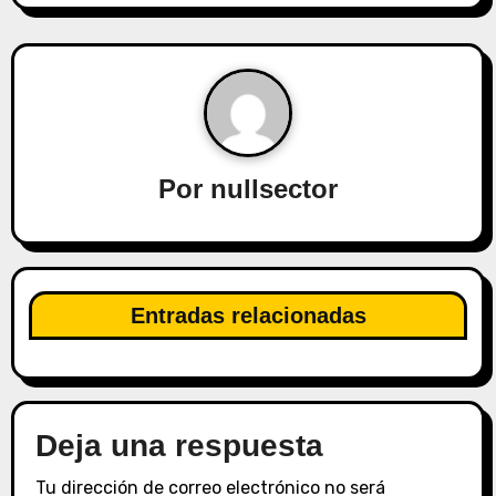
e
g
a
c
Por
nullsector
i
ó
n
Entradas relacionadas
d
e
e
Deja una respuesta
n
Tu dirección de correo electrónico no será