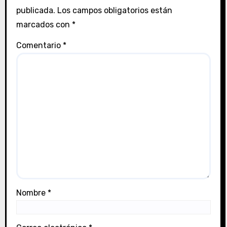
t
publicada.
Los campos obligatorios están
marcados con
*
r
Comentario
*
a
d
a
s
Nombre
*